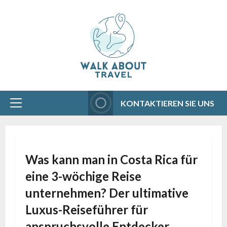
Aller
au
contenu
KONTAKTIEREN SIE UNS
Menu
principal
Was kann man in Costa Rica für
eine 3-wöchige Reise
unternehmen? Der ultimative
Luxus-Reiseführer für
anspruchsvolle Entdecker