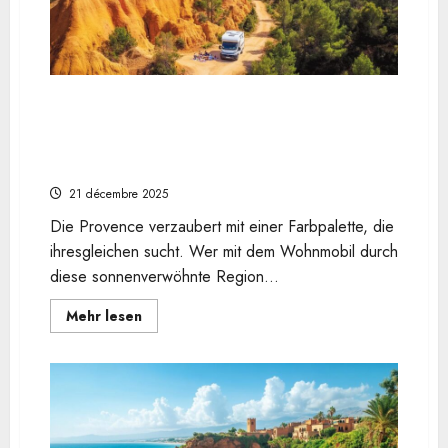
3-
wöchige
Reise
unternehmen?
Der
ultimative
Luxus-
Reiseführer
Provenzalische Farbenpracht festhalten: Der
für
Ockerpfad von Roussillon und das
anspruchsvolle
Entdecker
Provenzalische Colorado im Wohnmobil
fotografieren
21 décembre 2025
Die Provence verzaubert mit einer Farbpalette, die
ihresgleichen sucht. Wer mit dem Wohnmobil durch
diese sonnenverwöhnte Region...
En
Mehr lesen
savoir
plus
sur
Provenzalische
Farbenpracht
festhalten:
Der
Ockerpfad
von