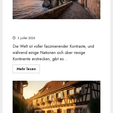
Was sind die 8 kleinsten Länder der Welt?
Monaco führt die Liste der Mikrostaaten an
3 juillet 2026
Die Welt ist voller faszinierender Kontraste, und
während einige Nationen sich über riesige
Kontinente erstrecken, gibt es...
En
Mehr lesen
savoir
plus
sur
Was
sind
die
8
kleinsten
Länder
der
Welt?
Monaco