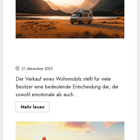
Sie
die
schönsten
Strände
zwischen
Atlantik
und
Mittelmeer
Sein Wohnmobil verkaufen: Wesentlicher
Leitfaden und Tipps zur Erstellung einer
ansprechenden Verkaufsanzeige
21 décembre 2025
Der Verkauf eines Wohnmobils stellt für viele
Besitzer eine bedeutende Entscheidung dar, die
sowohl emotionale als auch...
En
Mehr lesen
savoir
plus
sur
Sein
Wohnmobil
verkaufen:
Wesentlicher