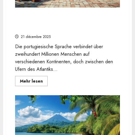
Wie sich die Grüße auf brasilianischem
Portugiesisch von der portugiesischen
Variante unterscheiden
21 décembre 2025
Die portugiesische Sprache verbindet über
zweihundert Millionen Menschen auf
verschiedenen Kontinenten, doch zwischen den
Ufern des Atlantiks...
En
Mehr lesen
savoir
plus
sur
Wie
sich
die
Grüße
auf
brasilianischem
Portugiesisch
von
der