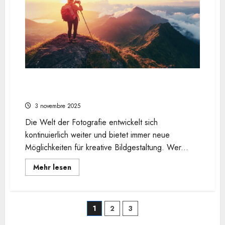
Leitfaden
und
Tipps
zur
Erstellung
einer
ansprechenden
Verkaufsanzeige
Vorteile der Newsletter-Anmeldung für
Kameraliebhaber
3 novembre 2025
Die Welt der Fotografie entwickelt sich
kontinuierlich weiter und bietet immer neue
Möglichkeiten für kreative Bildgestaltung. Wer...
En
Mehr lesen
savoir
plus
sur
Vorteile
der
Pagination
1
2
3
Newsletter-
Anmeldung
für