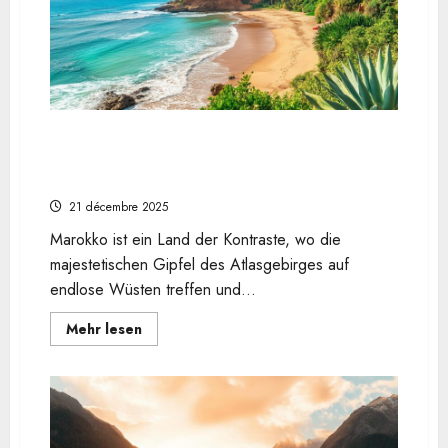
Roussillon
und
das
Provenzalische
Colorado
im
Wohnmobil
fotografieren
Traumhafte Küste in Marokko: Entdecken Sie
die schönsten Strände zwischen Atlantik und
Mittelmeer
21 décembre 2025
Marokko ist ein Land der Kontraste, wo die
majestetischen Gipfel des Atlasgebirges auf
endlose Wüsten treffen und...
En
Mehr lesen
savoir
plus
sur
Traumhafte
Küste
in
Marokko:
Entdecken