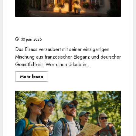
führt
die
Liste
der
Mikrostaaten
an
Warum ein Ferienhaus im Elsass die beste Wahl
für Ihren nächsten Urlaub ist
30 juin 2026
Das Elsass verzaubert mit seiner einzigartigen
Mischung aus französischer Eleganz und deutscher
Gemütlichkeit. Wer einen Urlaub in...
En
Mehr lesen
savoir
plus
sur
Warum
ein
Ferienhaus
im
Elsass
die
beste
Wahl
für
Ihren
nächsten