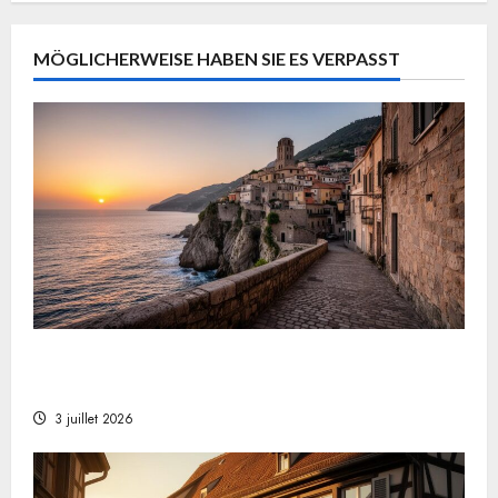
des
Kameraliebhaber
publications
MÖGLICHERWEISE HABEN SIE ES VERPASST
Was sind die 8 kleinsten Länder der Welt?
Monaco führt die Liste der Mikrostaaten an
3 juillet 2026