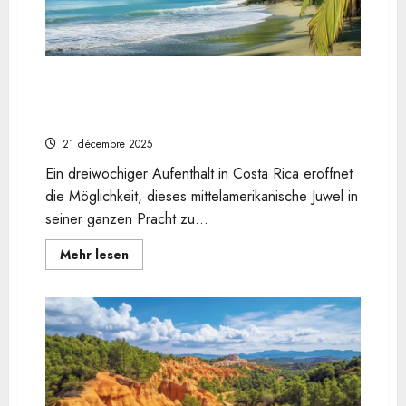
portugiesischen
Variante
unterscheiden
Was kann man in Costa Rica für eine 3-wöchige
Reise unternehmen? Der ultimative Luxus-
Reiseführer für anspruchsvolle Entdecker
21 décembre 2025
Ein dreiwöchiger Aufenthalt in Costa Rica eröffnet
die Möglichkeit, dieses mittelamerikanische Juwel in
seiner ganzen Pracht zu...
En
Mehr lesen
savoir
plus
sur
Was
kann
man
in
Costa
Rica
für
eine