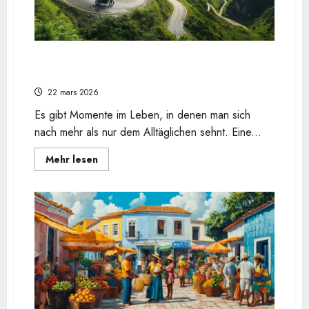
Naturschutzgebieten
Warum eine Motorradreise das ultimative
Abenteuer ist
22 mars 2026
Es gibt Momente im Leben, in denen man sich
nach mehr als nur dem Alltäglichen sehnt. Eine...
En
Mehr lesen
savoir
plus
sur
Warum
eine
Motorradreise
das
ultimative
Abenteuer
ist