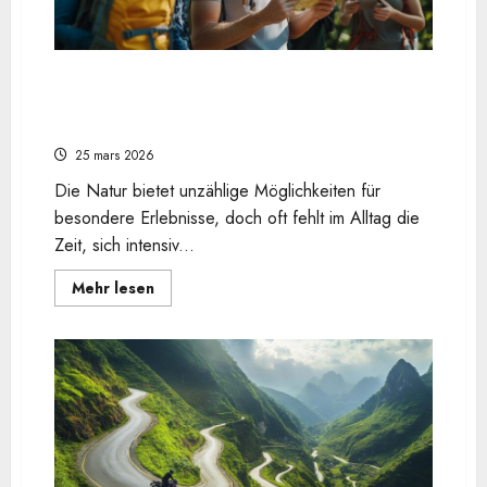
Urlaub
ist
Schnitzeljagd für Erwachsene: ein
unterhaltsames Freizeitvergnügen für den
Urlaub in Naturschutzgebieten
25 mars 2026
Die Natur bietet unzählige Möglichkeiten für
besondere Erlebnisse, doch oft fehlt im Alltag die
Zeit, sich intensiv...
En
Mehr lesen
savoir
plus
sur
Schnitzeljagd
für
Erwachsene:
ein
unterhaltsames
Freizeitvergnügen
für
den
Urlaub
in