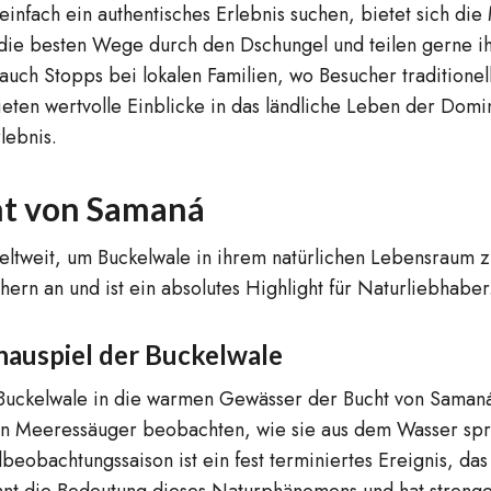
nfach ein authentisches Erlebnis suchen, bietet sich die
 die besten Wege durch den Dschungel und teilen gerne i
 auch Stopps bei lokalen Familien, wo Besucher traditione
ten wertvolle Einblicke in das ländliche Leben der Domi
lebnis.
ht von Samaná
eltweit, um Buckelwale in ihrem natürlichen Lebensraum 
hern an und ist ein absolutes Highlight für Naturliebhaber
chauspiel der Buckelwale
 Buckelwale in die warmen Gewässer der Bucht von Samaná
hen Meeressäuger beobachten, wie sie aus dem Wasser spri
obachtungssaison ist ein fest terminiertes Ereignis, das
nnt die Bedeutung dieses Naturphänomens und hat strenge