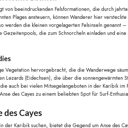
gt von beeindruckenden Felsformationen, die durch jahrta
kannten Plages ansteuern, können Wanderer hier versteckt
so werden die kleinen vorgelagerten Felsinseln genannt –
he Gezeitenpools, die zum Schnorcheln einladen und eine 
dies
ppige Vegetation hervorgebracht, die die Wanderwege sä
inken Lezards (Eidechsen), die über die sonnengewärmten S
ie auch bei vielen Mitsegelangeboten in der Karibik im 
e Anse des Cayes zu einem beliebten Spot für Surf-Enthusi
 des Cayes
 in der Karibik suchen, bietet die Gegend um Anse des C