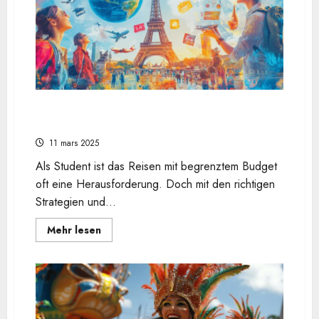
Nouvelle-
Caledonie
traditionelle
und
moderne
Elemente
vereint
Studentenrabatte nutzen: Wie du von Reise-
Gutscheinseiten profitieren kannst
11 mars 2025
Als Student ist das Reisen mit begrenztem Budget
oft eine Herausforderung. Doch mit den richtigen
Strategien und...
En
Mehr lesen
savoir
plus
sur
Studentenrabatte
nutzen:
Wie
du
von
Reise-