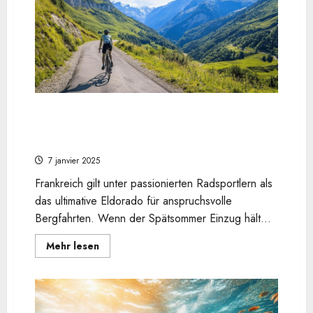
Schönheit
von
Anse
des
Cayes
erkunden
–
Ein
Wanderführer
Bergpassionen in mildem Klima: Decouvrez les
cols les plus durs a velo en France im
Spätsommer
7 janvier 2025
Frankreich gilt unter passionierten Radsportlern als
das ultimative Eldorado für anspruchsvolle
Bergfahrten. Wenn der Spätsommer Einzug hält...
En
Mehr lesen
savoir
plus
sur
Bergpassionen
in
mildem