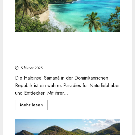
beim
Karneval
2010
in
Brasilien
entdecken
Peninsule de Samana en Republique
Dominicaine : Que faire et que voir ?
Bootstouren durch die Mangroven des Los
Haitises Parks
5 février 2025
Die Halbinsel Samaná in der Dominikanischen
Republik ist ein wahres Paradies für Naturliebhaber
und Entdecker. Mit ihrer...
En
Mehr lesen
savoir
plus
sur
Peninsule
de
Samana
en