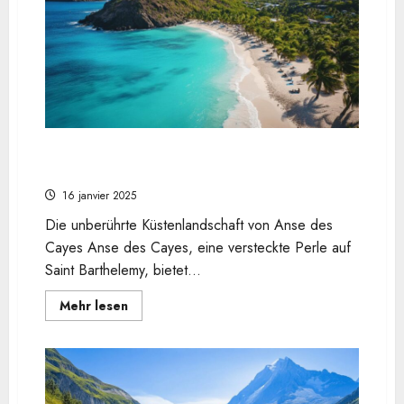
Republique
Dominicaine
:
Que
faire
et
que
voir
?
Bootstouren
durch
die
Zu Fuß die wilde Schönheit von Anse des Cayes
Mangroven
erkunden – Ein Wanderführer
des
Los
16 janvier 2025
Haitises
Parks
Die unberührte Küstenlandschaft von Anse des
Cayes Anse des Cayes, eine versteckte Perle auf
Saint Barthelemy, bietet...
En
Mehr lesen
savoir
plus
sur
Zu
Fuß
die
wilde