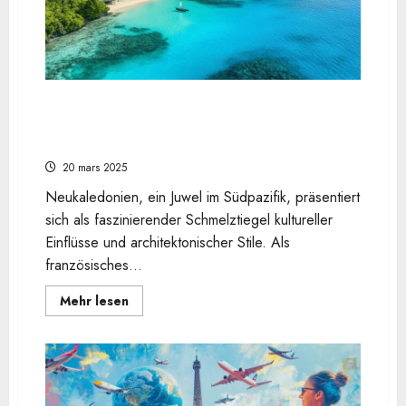
Kulturelle Identität im Städtebau: Wie
Nouvelle-Caledonie traditionelle und moderne
Elemente vereint
20 mars 2025
Neukaledonien, ein Juwel im Südpazifik, präsentiert
sich als faszinierender Schmelztiegel kultureller
Einflüsse und architektonischer Stile. Als
französisches...
En
Mehr lesen
savoir
plus
sur
Kulturelle
Identität
im
Städtebau:
Wie