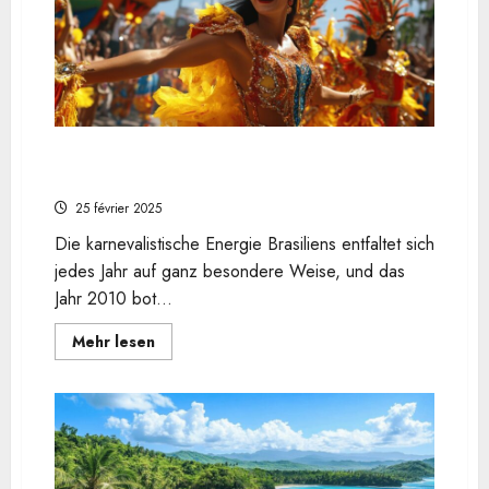
Gutscheinseiten
profitieren
kannst
Von Rio bis Recife: Regionale Vielfalt beim
Karneval 2010 in Brasilien entdecken
25 février 2025
Die karnevalistische Energie Brasiliens entfaltet sich
jedes Jahr auf ganz besondere Weise, und das
Jahr 2010 bot...
En
Mehr lesen
savoir
plus
sur
Von
Rio
bis
Recife:
Regionale
Vielfalt