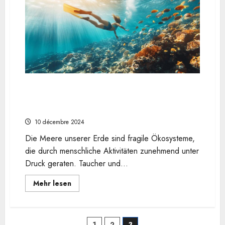
Klima:
Decouvrez
les
cols
les
plus
durs
a
velo
en
France
im
Spätsommer
Wie Sie mit Palmen CRESSI Pura Flossen
verantwortungsvoll tauchen und die Ozeane
bewahren
10 décembre 2024
Die Meere unserer Erde sind fragile Ökosysteme,
die durch menschliche Aktivitäten zunehmend unter
Druck geraten. Taucher und...
En
Mehr lesen
savoir
plus
sur
Wie
Sie
1
2
3
mit